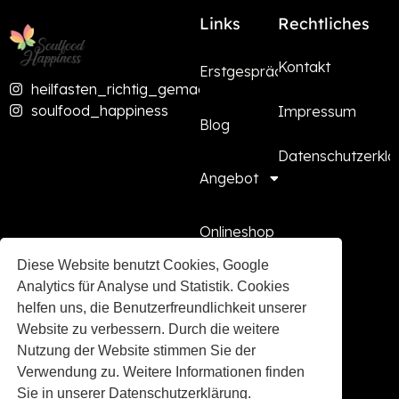
Links
Rechtliches
Kontakt
Erstgespräch
heilfasten_richtig_gemacht
soulfood_happiness
Impressum
Blog
Datenschutzerklä
Angebot
Onlineshop
Diese Website benutzt Cookies, Google
Presse
Analytics für Analyse und Statistik. Cookies
helfen uns, die Benutzerfreundlichkeit unserer
Website zu verbessern. Durch die weitere
Kooperationen
Nutzung der Website stimmen Sie der
Verwendung zu. Weitere Informationen finden
FAQ
Sie in unserer Datenschutzerklärung.