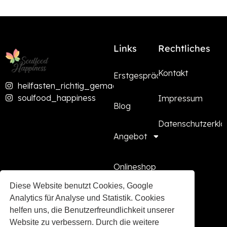
Links
Rechtliches
Kontakt
Erstgespräch
heilfasten_richtig_gemacht
soulfood_happiness
Impressum
Blog
Datenschutzerklä
Angebot
Onlineshop
Diese Website benutzt Cookies, Google
Presse
Analytics für Analyse und Statistik. Cookies
helfen uns, die Benutzerfreundlichkeit unserer
Website zu verbessern. Durch die weitere