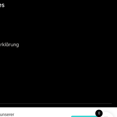
es
rklärung
0
 unserer