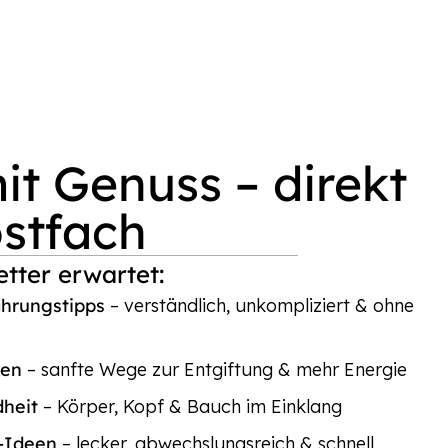
t Genuss – direkt
ostfach
tter erwartet:
ährungstipps
– verständlich, unkompliziert & ohne
ten
– sanfte Wege zur Entgiftung & mehr Energie
dheit
– Körper, Kopf & Bauch im Einklang
p-Ideen
– lecker, abwechslungsreich & schnell