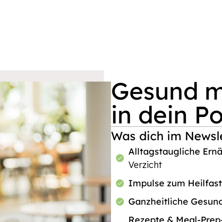
Gesund mi
in dein P
Was dich im Newsle
Alltagstaugliche Ern
Verzicht
Impulse zum Heilfas
Ganzheitliche Gesun
Rezepte & Meal-Pre