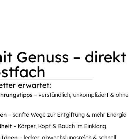
t Genuss – direkt
ostfach
tter erwartet:
ährungstipps
– verständlich, unkompliziert & ohne
ten
– sanfte Wege zur Entgiftung & mehr Energie
dheit
– Körper, Kopf & Bauch im Einklang
p-Ideen
– lecker, abwechslungsreich & schnell