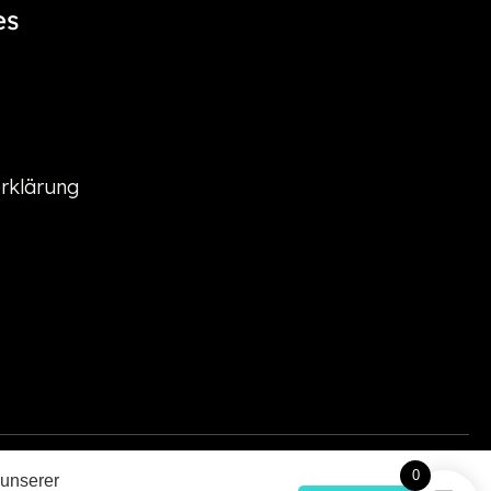
es
rklärung
0
 unserer