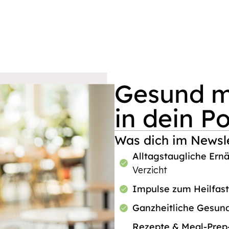
Gesund mi
in dein P
Was dich im Newsle
Alltagstaugliche Ern
Verzicht
Impulse zum Heilfas
Ganzheitliche Gesun
Rezepte & Meal-Pre