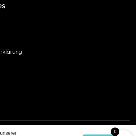
es
rklärung
0
 unserer