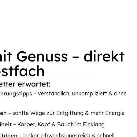
t Genuss – direkt
ostfach
tter erwartet:
ährungstipps
– verständlich, unkompliziert & ohne
ten
– sanfte Wege zur Entgiftung & mehr Energie
dheit
– Körper, Kopf & Bauch im Einklang
p-Ideen
– lecker, abwechslungsreich & schnell