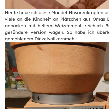
Heute habe ich diese Mandel-Husarenkrapfen o
viele an die Kindheit an Plätzchen aus Omas 
gebacken mit hellem Weizenmehl, reichlich B
gesündere Version wagen. So habe ich überle
gemahlenem Dinkelvollkornmehl: