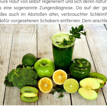
 eure Haut von selbst regeneriert und sich deren natü
t es eine sogenannte Zungendiagnose. Da auf der 
h dies auch im Abstoßen alter, verbrauchter Schlei
l dafür vorgesehenen Schabern entfernen. Dem anschlie