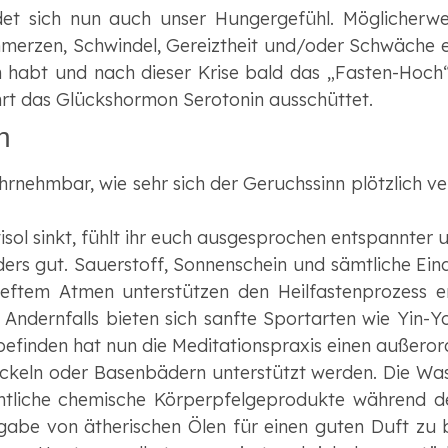
t sich nun auch unser Hungergefühl. Möglicherweis
erzen, Schwindel, Gereiztheit und/oder Schwäche ein
 habt und nach dieser Krise bald das „Fasten-Hoch“ err
rt das Glückshormon Serotonin ausschüttet.
n
hrnehmbar, wie sehr sich der Geruchssinn plötzlich v
sol sinkt, fühlt ihr euch ausgesprochen entspannter
ders gut. Sauerstoff, Sonnenschein und sämtliche Eind
eftem Atmen unterstützen den Heilfastenprozess e
en! Andernfalls bieten sich sanfte Sportarten wie Yi
efinden hat nun die Meditationspraxis einen außerorde
ckeln oder Basenbädern unterstützt werden. Die Was
ämtliche chemische Körperpfelgeprodukte während d
ugabe von ätherischen Ölen für einen guten Duft zu 