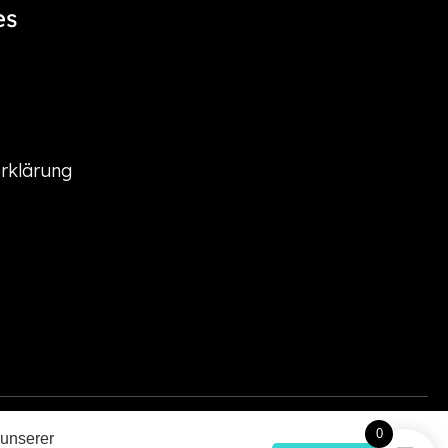
es
rklärung
0
 unserer