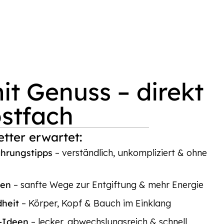
t Genuss – direkt
ostfach
tter erwartet:
ährungstipps
– verständlich, unkompliziert & ohne
ten
– sanfte Wege zur Entgiftung & mehr Energie
dheit
– Körper, Kopf & Bauch im Einklang
p-Ideen
– lecker, abwechslungsreich & schnell