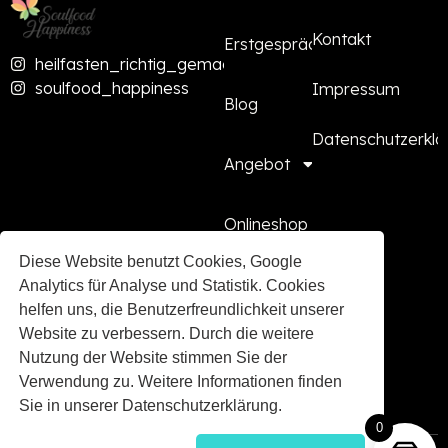
Kontakt
Erstgespräch
heilfasten_richtig_gemacht
soulfood_happiness
Impressum
Blog
Datenschutzerklä
Angebot
Onlineshop
Diese Website benutzt Cookies, Google
Presse
Analytics für Analyse und Statistik. Cookies
helfen uns, die Benutzerfreundlichkeit unserer
Website zu verbessern. Durch die weitere
Kooperationen
Nutzung der Website stimmen Sie der
Verwendung zu. Weitere Informationen finden
FAQ
Sie in unserer Datenschutzerklärung.
0
2026 © Soulfood Hapiness